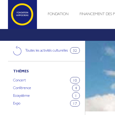
FONDATION
FINANCEMENT DES P
Toutes les activités culturelles
32
THÈMES
Concert
10
Conférence
4
Ecosystème
1
Expo
17