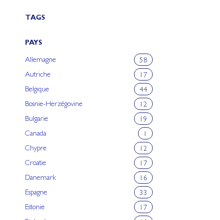
TAGS
PAYS
Allemagne
58
Autriche
17
Belgique
44
Bosnie-Herzégovine
12
Bulgarie
19
Canada
1
Chypre
12
Croatie
17
Danemark
16
Espagne
33
Estonie
17