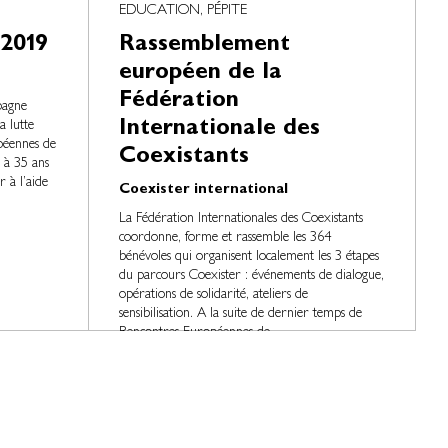
EDUCATION, PÉPITE
 2019
Rassemblement
européen de la
Fédération
pagne
Internationale des
 lutte
opéennes de
Coexistants
8 à 35 ans
r à l’aide
Coexister international
La Fédération Internationales des Coexistants
coordonne, forme et rassemble les 364
bénévoles qui organisent localement les 3 étapes
du parcours Coexister : événements de dialogue,
opérations de solidarité, ateliers de
sensibilisation. A la suite de dernier temps de
Rencontres Européennes de ...