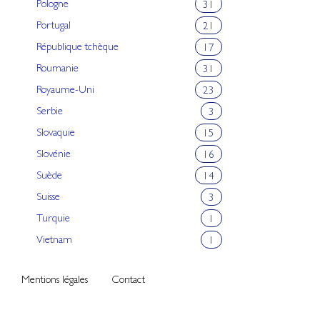
Pologne
31
Portugal
21
République tchèque
17
Roumanie
31
Royaume-Uni
23
Serbie
3
Slovaquie
15
Slovénie
16
Suède
14
Suisse
3
Turquie
1
Vietnam
1
Mentions légales
Contact