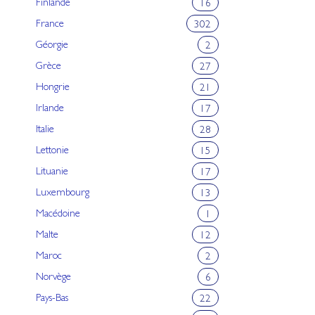
Finlande
16
France
302
Géorgie
2
Grèce
27
Hongrie
21
Irlande
17
Italie
28
Lettonie
15
Lituanie
17
Luxembourg
13
Macédoine
1
Malte
12
Maroc
2
Norvège
6
Pays-Bas
22