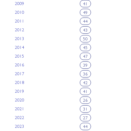
2009
41
2010
49
2011
44
2012
43
2013
50
2014
45
2015
47
2016
39
2017
36
2018
42
2019
41
2020
26
2021
31
2022
27
2023
44