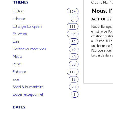
THEMES
CULTURE, P
Nous, l
Culture
164
echanges
3
ACT OPUS
Echanges Européens
111
Nous l'Europe,
en scène de Rol
Education
304
création théâtra
au Festival IN 
Elan
32
un choeur de fo
Elections européennes
26
l'Europe et de 
besoin de désirs,
Média
60
Pépite
58
Présence
119
social
13
Social & humanitaire
28
soutien exceptionnel
1
DATES