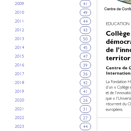
2009
41
2010
49
2011
44
EDUCATION
2012
43
Collège
2013
50
démocra
2014
45
de l’inn
2015
47
territo
2016
39
Centre de 
Internation
2017
36
La Fondation Hi
2018
42
d’un « Collège 
2019
41
et de l'innovati
que « l’Univers
2020
26
récurrent du CC
2021
31
européens.
2022
27
2023
44