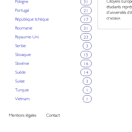
Citoyens Europé
Pologne
31
étudiants représ
Portugal
21
d'universités d'
cruciaux.
République tchèque
17
Roumanie
31
Royaume-Uni
23
Serbie
3
Slovaquie
15
Slovénie
16
Suède
14
Suisse
3
Turquie
1
Vietnam
1
Mentions légales
Contact