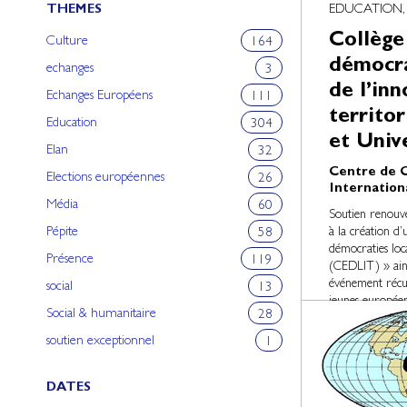
THEMES
EDUCATION,
Collège
Culture
164
démocra
echanges
3
de l’inn
Echanges Européens
111
territo
Education
304
et Univ
Elan
32
Centre de 
Elections européennes
26
Internation
Média
60
Soutien renouv
Pépite
à la création d
58
démocraties loca
Présence
119
(CEDLIT) » ainsi
événement récu
social
13
jeunes europée
Social & humanitaire
28
un lieu de forma
soutien exceptionnel
1
DATES