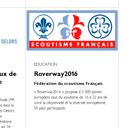
EDUCATION
ux de
Roverway2016
e
Fédération du scoutisme Français
« Roverway2016 » propose à 5 000 jeunes
européens issus du scoutisme de 16 à 22 ans de
 Étude (PR
vivre la citoyenneté et la diversité européenne;
s dans la
50 pays participants.
es Delors,
ns
'histoire
 ses 28