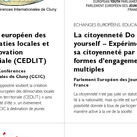
ECHANGES EUROPÉENS, EDUCA
 européen des
La citoyenneté Do 
ties locales et
yourself – Expérim
ovation
sa citoyenneté par
riale (CEDLIT)
formes d’engagem
multiples
Conférences
ales de Cluny (CCIC)
Parlement Européen des Jeu
France
ppocène soutient la création
européen des démocraties locales
La citoyenneté n’est pas juste un statut
on territoriale (CEDLIT) » ainsi
lié à la nationalité, mais qu’elle est sur
ité d’été », un événement
possibilité donnée à tous de participer
IC à destination de jeunes
manière active à la vie de la société.