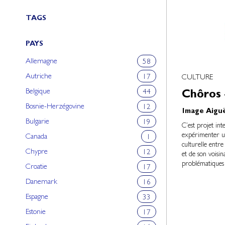
TAGS
PAYS
Allemagne
58
Autriche
17
CULTURE
Belgique
44
Chôros 
Bosnie-Herzégovine
12
Image Aigu
Bulgarie
19
C’est projet int
expérimenter u
Canada
1
culturelle entre
Chypre
12
et de son voisin
problématiques 
Croatie
17
Danemark
16
Espagne
33
Estonie
17