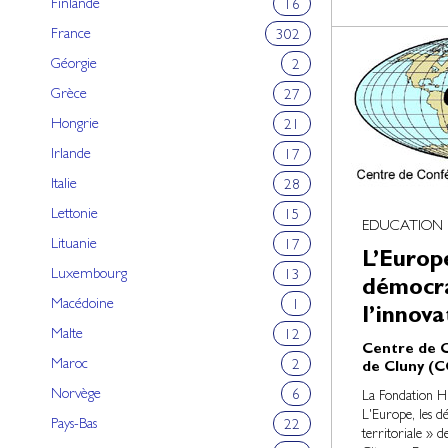
Finlande
16
France
302
Géorgie
2
Grèce
27
Hongrie
21
Irlande
17
Italie
28
Lettonie
15
EDUCATION
Lituanie
17
L’Europe
Luxembourg
13
démocra
Macédoine
1
l’innova
Malte
12
Centre de C
Maroc
2
de Cluny (C
Norvège
6
La Fondation Hi
L'Europe, les dé
Pays-Bas
22
territoriale » 