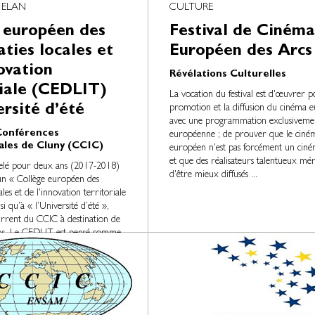
 ELAN
CULTURE
 européen des
Festival de Cinéma
ties locales et
Européen des Arcs
ovation
Révélations Culturelles
riale (CEDLIT)
La vocation du festival est d'œuvrer p
ersité d’été
promotion et la diffusion du cinéma 
avec une programmation exclusiveme
Conférences
européenne ; de prouver que le ciné
ales de Cluny (CCIC)
européen n'est pas forcément un ciném
et que des réalisateurs talentueux mér
elé pour deux ans (2017-2018)
d'être mieux diffusés ...
’un « Collège européen des
les et de l'innovation territoriale
 qu’à « l’Université d’été »,
rrent du CCIC à destination de
ns. Le CEDLIT est pensé comme
tion...