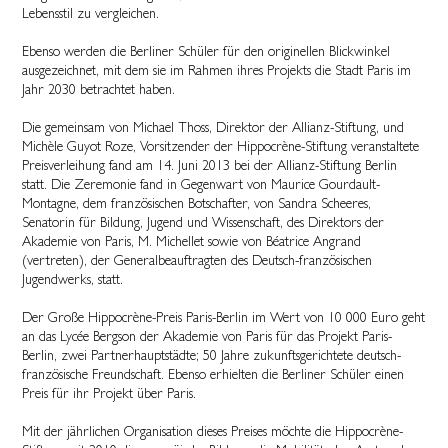
Lebensstil zu vergleichen.
Ebenso werden die Berliner Schüler für den originellen Blickwinkel
ausgezeichnet, mit dem sie im Rahmen ihres Projekts die Stadt Paris im
Jahr 2030 betrachtet haben.
Die gemeinsam von Michael Thoss, Direktor der Allianz-Stiftung, und
Michèle Guyot Roze, Vorsitzender der Hippocrène-Stiftung veranstaltete
Preisverleihung fand am 14. Juni 2013 bei der Allianz-Stiftung Berlin
statt. Die Zeremonie fand in Gegenwart von Maurice Gourdault-
Montagne, dem französischen Botschafter, von Sandra Scheeres,
Senatorin für Bildung, Jugend und Wissenschaft, des Direktors der
Akademie von Paris, M. Michellet sowie von Béatrice Angrand
(vertreten), der Generalbeauftragten des Deutsch-französischen
Jugendwerks, statt.
Der Große Hippocrène-Preis Paris-Berlin im Wert von 10 000 Euro geht
an das Lycée Bergson der Akademie von Paris für das Projekt Paris-
Berlin, zwei Partnerhauptstädte; 50 Jahre zukunftsgerichtete deutsch-
französische Freundschaft. Ebenso erhielten die Berliner Schüler einen
Preis für ihr Projekt über Paris.
Mit der jährlichen Organisation dieses Preises möchte die Hippocrène-