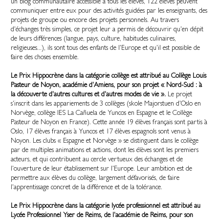
un blog communautaire accessible à tous les élèves, 122 élèves peuvent
communiquer entre eux pour des activités guidées par les enseignants, des
projets de groupe ou encore des projets personnels. Au travers
d'échanges très simples, ce projet leur a permis de découvrir qu'en dépit
de leurs différences (langue, pays, culture, habitudes culinaires,
religieuses...), ils sont tous des enfants de l'Europe et qu'il est possible de
faire des choses ensemble.
Le Prix Hippocrène dans la catégorie collège est attribué au Collège Louis
Pasteur de Noyon, académie d'Amiens, pour son projet « Nord-Sud : à
la découverte d'autres cultures et d'autres modes de vie ».
Le projet
s'inscrit dans les appariements de 3 collèges (skole Majorstuen d'Oslo en
Norvège, collège IES La Cañuela de Yuncos en Espagne et le Collège
Pasteur de Noyon en France). Cette année 19 élèves français sont partis à
Oslo, 17 élèves français à Yuncos et 17 élèves espagnols sont venus à
Noyon. Les clubs « Espagne et Norvège » se distinguent dans le collège
par de multiples animations et actions, dont les élèves sont les premiers
acteurs, et qui contribuent au cercle vertueux des échanges et de
l'ouverture de leur établissement sur l'Europe. Leur ambition est de
permettre aux élèves du collège, largement défavorisés, de faire
l'apprentissage concret de la différence et de la tolérance.
Le Prix Hippocrène dans la catégorie lycée professionnel est attribué au
Lycée Professionnel Yser de Reims, de l'académie de Reims, pour son