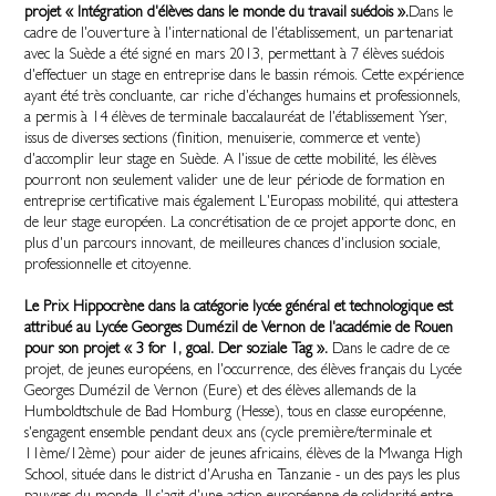
projet « Intégration d'élèves dans le monde du travail suédois ».
Dans le
cadre de l'ouverture à l'international de l'établissement, un partenariat
avec la Suède a été signé en mars 2013, permettant à 7 élèves suédois
d'effectuer un stage en entreprise dans le bassin rémois. Cette expérience
ayant été très concluante, car riche d'échanges humains et professionnels,
a permis à 14 élèves de terminale baccalauréat de l'établissement Yser,
issus de diverses sections (finition, menuiserie, commerce et vente)
d'accomplir leur stage en Suède. A l'issue de cette mobilité, les élèves
pourront non seulement valider une de leur période de formation en
entreprise certificative mais également L'Europass mobilité, qui attestera
de leur stage européen. La concrétisation de ce projet apporte donc, en
plus d'un parcours innovant, de meilleures chances d'inclusion sociale,
professionnelle et citoyenne.
Le Prix Hippocrène dans la catégorie lycée général et technologique est
attribué au Lycée Georges Dumézil de Vernon de l'académie de Rouen
pour son projet « 3 for 1, goal. Der soziale Tag ».
Dans le cadre de ce
projet, de jeunes européens, en l'occurrence, des élèves français du Lycée
Georges Dumézil de Vernon (Eure) et des élèves allemands de la
Humboldtschule de Bad Homburg (Hesse), tous en classe européenne,
s'engagent ensemble pendant deux ans (cycle première/terminale et
11ème/12ème) pour aider de jeunes africains, élèves de la Mwanga High
School, située dans le district d'Arusha en Tanzanie - un des pays les plus