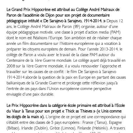
Le Grand Prix Hippocrène est attribué au Collège André Malraux de
Paron de l'académie de Dijon pour son projet de documentaire
pédagogique intitulé « De Sarajevo à Sarajevo, 1914-2014. »
Depuis 12
ans, le Collège André Malraux de Paron (89) organise, autour d'une
équipe pédagogique motivée, une classe à projet d'action media (PAM)
dont le nom est Réalisons l'Europe. Son ambition est de réaliser chaque
année un film documentaire sur l'histoire européenne qui a vocation à
préparer les citoyens européens de demain. Pour l'année 2013-2014, le
collège de Paron a voulu axer le travail de la classe PAM autour du
Centenaire de la 1ère Guerre mondiale. Le collège ayant déjà travaillé en
2008 sur la 1ère Guerre mondiale, il a voulu renouveler l'approche et
travailler sur les causes de ce conflit : le film De Sarajevo à Sarajevo
1914-2014 aborde la question de la paix en Europe en partant des causes
balkaniques de la Grande Guerre et prolonge cette réflexion jusqu'à
l'entrée de ces pays dans l'Union européenne comme perspective
envisagée d'une paix durable.
Le Prix Hippocrène dans la catégorie école primaire est attribué à l'Ecole
du Viaur à Tanus pour son projet « Thick as Thieves » (« Unis comme
les doigts de la main »).
L'origine de ce projet est une correspondance qui
s'établit entre des classes de 5 pays européens : France (Tanus), Espagne
(Bilbao), Irlande (Dublin), Grèce (Limnos), Finlande (Helsinki). A travers