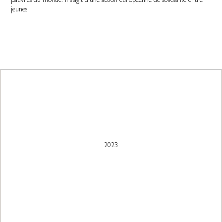
pauvres du monde. Il s'agit d'une action européenne de solidarité entre
jeunes.
2023