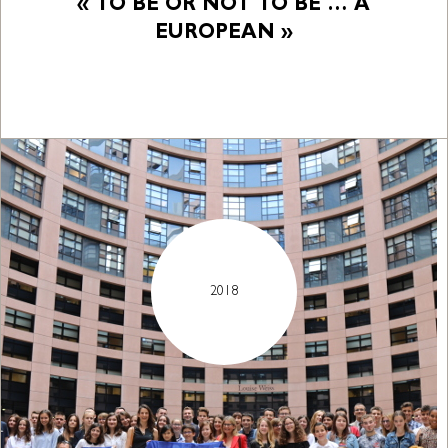
« TO BE OR NOT TO BE … A
EUROPEAN »
2018