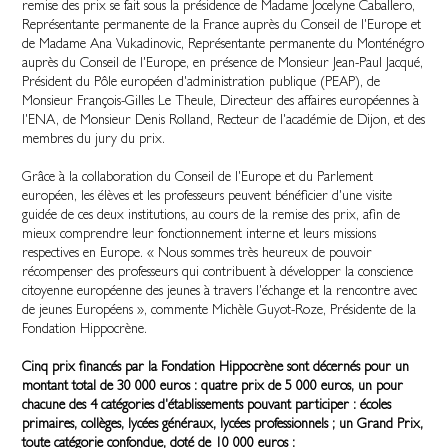
remise des prix se fait sous la présidence de Madame Jocelyne Caballero,
Représentante permanente de la France auprès du Conseil de l'Europe et
de Madame Ana Vukadinovic, Représentante permanente du Monténégro
auprès du Conseil de l'Europe, en présence de Monsieur Jean-Paul Jacqué,
Président du Pôle européen d'administration publique (PEAP), de
Monsieur François-Gilles Le Theule, Directeur des affaires européennes à
l'ENA, de Monsieur Denis Rolland, Recteur de l'académie de Dijon, et des
membres du jury du prix.
Grâce à la collaboration du Conseil de l'Europe et du Parlement
européen, les élèves et les professeurs peuvent bénéficier d'une visite
guidée de ces deux institutions, au cours de la remise des prix, afin de
mieux comprendre leur fonctionnement interne et leurs missions
respectives en Europe. « Nous sommes très heureux de pouvoir
récompenser des professeurs qui contribuent à développer la conscience
citoyenne européenne des jeunes à travers l'échange et la rencontre avec
de jeunes Européens », commente Michèle Guyot-Roze, Présidente de la
Fondation Hippocrène.
Cinq prix financés par la Fondation Hippocrène sont décernés pour un
montant total de 30 000 euros : quatre prix de 5 000 euros, un pour
chacune des 4 catégories d'établissements pouvant participer : écoles
primaires, collèges, lycées généraux, lycées professionnels ; un Grand Prix,
toute catégorie confondue, doté de 10 000 euros :