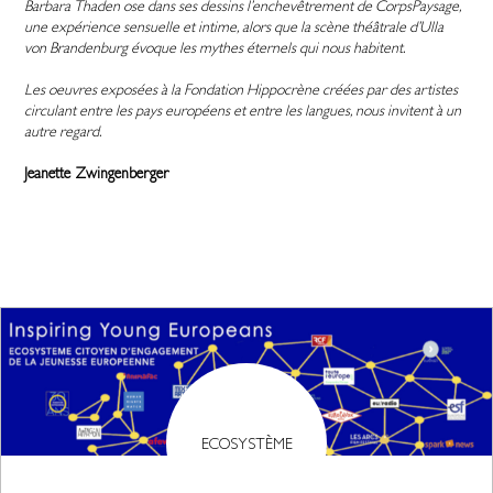
Barbara Thaden ose dans ses dessins l’enchevêtrement de CorpsPaysage,
une expérience sensuelle et intime, alors que la scène théâtrale d’Ulla
von Brandenburg évoque les mythes éternels qui nous habitent.
Les oeuvres exposées à la Fondation Hippocrène créées par des artistes
circulant entre les pays européens et entre les langues, nous invitent à un
autre regard.
Jeanette Zwingenberger
ECOSYSTÈME