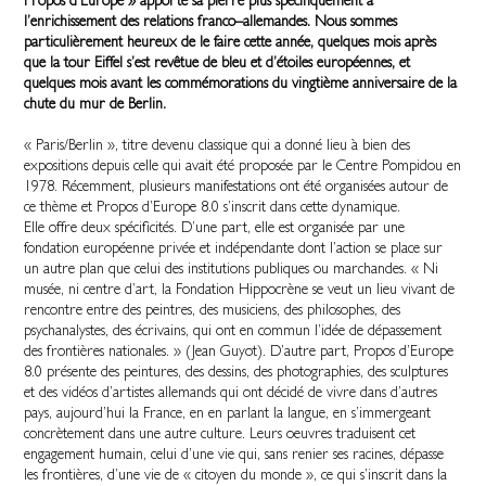
Propos d’Europe » apporte sa pierre plus spécifiquement à
l’enrichissement des relations franco–allemandes. Nous sommes
particulièrement heureux de le faire cette année, quelques mois après
que la tour Eiffel s’est revêtue de bleu et d’étoiles européennes, et
quelques mois avant les commémorations du vingtième anniversaire de la
chute du mur de Berlin.
« Paris/Berlin », titre devenu classique qui a donné lieu à bien des
expositions depuis celle qui avait été proposée par le Centre Pompidou en
1978. Récemment, plusieurs manifestations ont été organisées autour de
ce thème et Propos d’Europe 8.0 s’inscrit dans cette dynamique.
Elle offre deux spécificités. D’une part, elle est organisée par une
fondation européenne privée et indépendante dont l’action se place sur
un autre plan que celui des institutions publiques ou marchandes. « Ni
musée, ni centre d’art, la Fondation Hippocrène se veut un lieu vivant de
rencontre entre des peintres, des musiciens, des philosophes, des
psychanalystes, des écrivains, qui ont en commun l’idée de dépassement
des frontières nationales. » (Jean Guyot). D’autre part, Propos d’Europe
8.0 présente des peintures, des dessins, des photographies, des sculptures
et des vidéos d’artistes allemands qui ont décidé de vivre dans d’autres
pays, aujourd’hui la France, en en parlant la langue, en s’immergeant
concrètement dans une autre culture. Leurs oeuvres traduisent cet
engagement humain, celui d’une vie qui, sans renier ses racines, dépasse
les frontières, d’une vie de « citoyen du monde », ce qui s’inscrit dans la