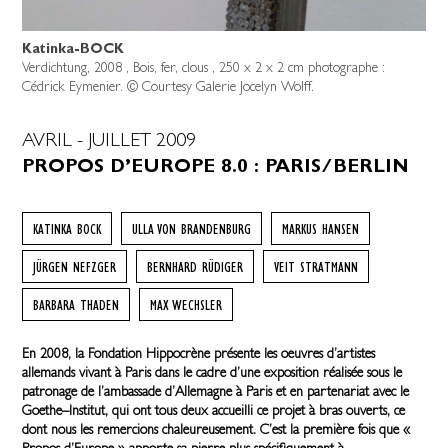
Katinka-BOCK
Ul
 Max
Verdichtung, 2008 , Bois, fer, clous , 250 x 2 x 2 cm photographe :
Net
Cédrick Eymenier. © Courtesy Galerie Jocelyn Wolff.
pri
AVRIL - JUILLET 2009
PROPOS D’EUROPE 8.0 : PARIS/BERLIN
KATINKA BOCK
ULLA VON BRANDENBURG
MARKUS HANSEN
JÜRGEN NEFZGER
BERNHARD RÜDIGER
VEIT STRATMANN
BARBARA THADEN
MAX WECHSLER
En 2008, la Fondation Hippocrène présente les oeuvres d’artistes
allemands vivant à Paris dans le cadre d’une exposition réalisée sous le
patronage de l’ambassade d’Allemagne à Paris et en partenariat avec le
Goethe–Institut, qui ont tous deux accueilli ce projet à bras ouverts, ce
dont nous les remercions chaleureusement. C’est la première fois que «