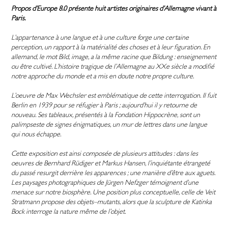
Propos d’Europe 8.0 présente huit artistes originaires d’Allemagne vivant à
Paris.
L’appartenance à une langue et à une culture forge une certaine
perception, un rapport à la matérialité des choses et à leur figuration. En
allemand, le mot Bild, image, a la même racine que Bildung : enseignement
ou être cultivé. L’histoire tragique de l’Allemagne au XXe siècle a modifié
notre approche du monde et a mis en doute notre propre culture.
L’oeuvre de Max Wechsler est emblématique de cette interrogation. Il fuit
Berlin en 1939 pour se réfugier à Paris ; aujourd’hui il y retourne de
nouveau. Ses tableaux, présentés à la Fondation Hippocrène, sont un
palimpseste de signes énigmatiques, un mur de lettres dans une langue
qui nous échappe.
Cette exposition est ainsi composée de plusieurs attitudes : dans les
oeuvres de Bernhard Rüdiger et Markus Hansen, l’inquiétante étrangeté
du passé resurgit derrière les apparences ; une manière d’être aux aguets.
Les paysages photographiques de Jürgen Nefzger témoignent d’une
menace sur notre biosphère. Une position plus conceptuelle, celle de Veit
Stratmann propose des objets–mutants, alors que la sculpture de Katinka
Bock interroge la nature même de l’objet.