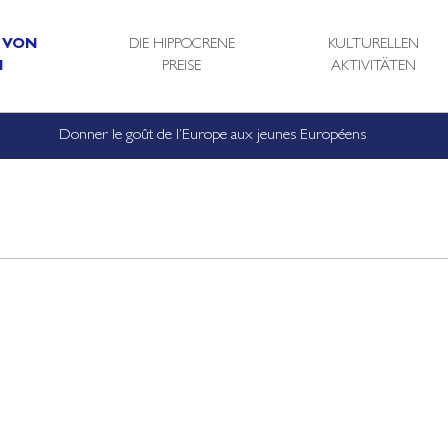
 VON
DIE HIPPOCRENE
KULTURELLEN
N
PREISE
AKTIVITÄTEN
Donner le goût de l’Europe aux jeunes Européens