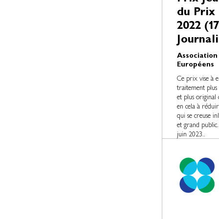
du Prix
2022 (1
Journal
Association
Européens
Ce prix vise à e
traitement plus
et plus original
en cela à rédui
qui se creuse i
et grand public.
juin 2023..