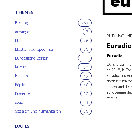
THEMES
Bildung
267
echanges
3
BILDUNG, ME
Elan
26
Euradio
Elections européennes
25
Euradio
Europäische Börsen
111
Dans la continu
Kultur
154
en 2018, la Fo
euradio, ancien
Medien
49
favoriser son d
Pépite
46
de son ambition
européenne dépl
Présence
90
et plus ...
social
13
Sozialen und humanitären
25
DATES