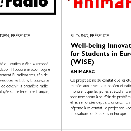
DIEN, PRÉSENCE
BILDUNG, PRÉSENCE
Well-being Innovat
for Students in Eu
(WISE)
ité du soutien « élan » accordé
ndation Hippocrène accompagne
ANIMAFAC
nement Euradionantes, afin de
Ce projet est né du constat que les ét
éveloppement dans la poursuite
menées aux niveaux européen et nati
 de devenir la première radio
montrent que les jeunes et étudiants 
oyée sur le territoire français,
sont nombreux à souffrir de problèm
être, renforcées depuis la crise sanitai
réponse à ce constat, le projet Well-b
Innovations for Students in Europe