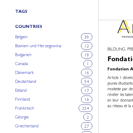
TAGS
COUNTRIES
Belgien
39
Bosnien und Herzegowina
12
BILDUNG, PR
Bulgarien
19
Fondati
Canada
1
Fondation Ar
Dänemark
16
Article 1 dével
Deutschland
54
jeunes étudiants
modeste par de j
Estland
17
révéler les tale
Finnland
16
en leur donnant 
au réseau et la 
Frankreich
254
Géorgie
2
Griechenland
27