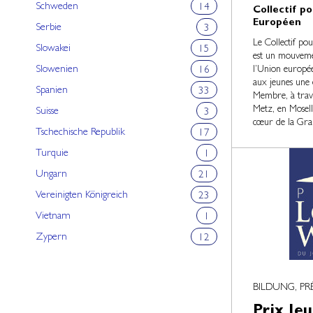
Schweden
14
Collectif po
Européen
Serbie
3
Le Collectif po
Slowakei
15
est un mouveme
Slowenien
l’Union europée
16
aux jeunes une 
Spanien
33
Membre, à traver
Metz, en Mosel
Suisse
3
cœur de la Gra
Tschechische Republik
17
Turquie
1
Ungarn
21
Vereinigten Königreich
23
Vietnam
1
Zypern
12
BILDUNG, PR
Prix Jeu