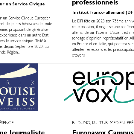
professionnels
ur un Service Civique
Institut franco-allemand (DF
ur un Service Civique Européen
Le DFI fête en 2023 son 75ème annive
nt de jeunes bénévoles de toute
cette occasion, il organise une confére
nne, proposant de généraliser
allemande sur l’avenir. L'accent est mi
expérience dans un autre Etat
sondage d'opinion représentatif en Al
s le service civique. Testé à
en France et en Italie, qui portera sur 
le, depuis Septembre 2020, au
attentes, les espoirs et les préoccupati
nde Région...
citoyens.
ÉSENCE
BILDUNG, KULTUR, MEDIEN, PR
ne Journaliste
Europavox Campus