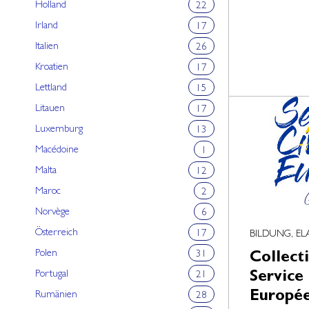
Holland
22
Irland
17
Italien
26
Kroatien
17
Lettland
15
Litauen
17
Luxemburg
13
Macédoine
1
Malta
12
Maroc
2
Norvège
6
Österreich
17
BILDUNG, E
Polen
31
Collect
Portugal
Service
21
Europé
Rumänien
28