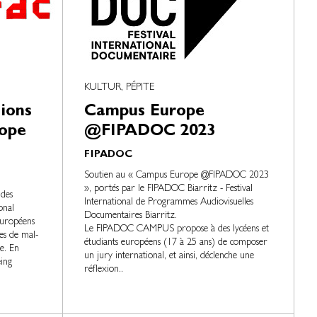
KULTUR, PÉPITE
ions
Campus Europe
rope
@FIPADOC 2023
FIPADOC
Soutien au « Campus Europe @FIPADOC 2023
», portés par le FIPADOC Biarritz - Festival
udes
International de Programmes Audiovisuelles
onal
Documentaires Biarritz.
européens
Le FIPADOC CAMPUS propose à des lycéens et
es de mal-
étudiants européens (17 à 25 ans) de composer
re. En
un jury international, et ainsi, déclenche une
eing
réflexion..