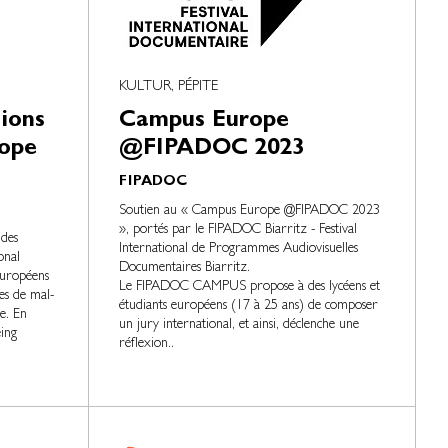
KULTUR, PÉPITE
ions
Campus Europe
rope
@FIPADOC 2023
FIPADOC
Soutien au « Campus Europe @FIPADOC 2023
», portés par le FIPADOC Biarritz - Festival
udes
International de Programmes Audiovisuelles
onal
Documentaires Biarritz.
européens
Le FIPADOC CAMPUS propose à des lycéens et
es de mal-
étudiants européens (17 à 25 ans) de composer
re. En
un jury international, et ainsi, déclenche une
eing
réflexion..