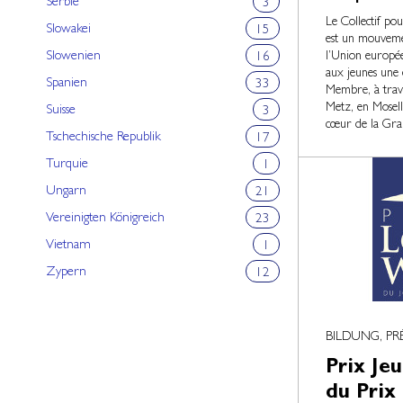
Serbie
3
Le Collectif po
Slowakei
15
est un mouveme
Slowenien
l’Union europée
16
aux jeunes une 
Spanien
33
Membre, à traver
Metz, en Mosel
Suisse
3
cœur de la Gra
Tschechische Republik
17
Turquie
1
Ungarn
21
Vereinigten Königreich
23
Vietnam
1
Zypern
12
BILDUNG, PR
Prix Jeu
du Prix