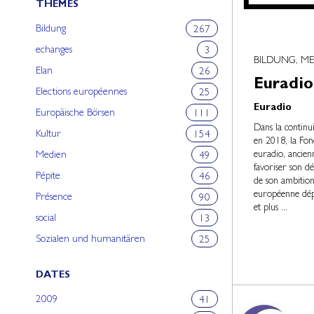
THEMES
Bildung
267
echanges
3
BILDUNG, ME
Elan
26
Euradio
Elections européennes
25
Euradio
Europäische Börsen
111
Dans la continu
Kultur
154
en 2018, la Fo
euradio, ancien
Medien
49
favoriser son d
Pépite
46
de son ambition
européenne dépl
Présence
90
et plus ...
social
13
Sozialen und humanitären
25
DATES
2009
41