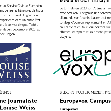
Institut franco-allemand (DF
ur un Service Civique Européen
Le DFI fête en 2023 son 75ème annive
nt de jeunes bénévoles de toute
cette occasion, il organise une confére
nne, proposant de généraliser
allemande sur l’avenir. L'accent est mi
expérience dans un autre Etat
sondage d'opinion représentatif en Al
s le service civique. Testé à
en France et en Italie, qui portera sur 
le, depuis Septembre 2020, au
attentes, les espoirs et les préoccupati
nde Région...
citoyens.
ÉSENCE
BILDUNG, KULTUR, MEDIEN, PR
ne Journaliste
Europavox Campus
 Louise Weiss
Europavox