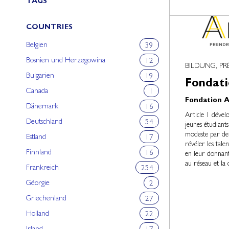
TAGS
COUNTRIES
Belgien
39
Bosnien und Herzegowina
12
BILDUNG, PR
Bulgarien
19
Fondati
Canada
1
Fondation Ar
Dänemark
16
Article 1 dével
Deutschland
54
jeunes étudiants
modeste par de j
Estland
17
révéler les tale
Finnland
16
en leur donnant 
au réseau et la 
Frankreich
254
Géorgie
2
Griechenland
27
Holland
22