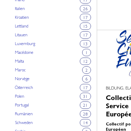
Irland
17
Italien
26
Kroatien
17
Lettland
15
Litauen
17
Luxemburg
13
Macédoine
1
Malta
12
Maroc
2
Norvège
6
Österreich
17
BILDUNG, E
Polen
31
Collect
Portugal
Service
21
Europé
Rumänien
28
Schweden
14
Collectif po
Européen