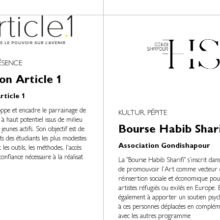
ÉSENCE
on Article 1
ticle 1
oppe et encadre le parrainage de
KULTUR, PÉPITE
 à haut potentiel issus de milieu
Bourse Habib Shari
eunes actifs. Son objectif est de
nts des étudiants les plus modestes
Association Gondishapour
les outils, les méthodes, l'accès
confiance nécessaire à la réalisat
La "Bourse Habib Sharifi" s’inscrit dan
de promouvoir l’Art comme vecteur 
réinsertion sociale et économique pou
artistes réfugiés ou exilés en Europe. E
également à apporter un soutien psyc
à ces personnes déplacées en complém
avec les autres programme