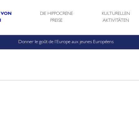
 VON
DIE HIPPOCRENE
KULTURELLEN
N
PREISE
AKTIVITÄTEN
Donner le goût de l’Europe aux jeunes Européens