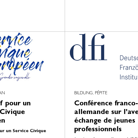
LAN
BILDUNG, PÉPITE
if pour un
Conférence franco-
 Civique
allemande sur l’ave
en
échange de jeunes
professionnels
ur un Service Civique