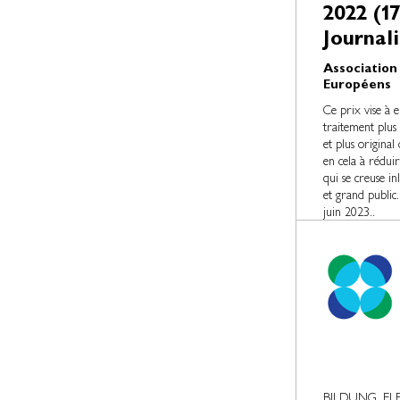
2022 (1
Journal
Association
Européens
Ce prix vise à e
traitement plus
et plus original
en cela à rédui
qui se creuse i
et grand public.
juin 2023..
BILDUNG, EL