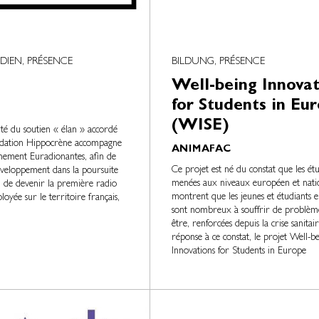
DIEN, PRÉSENCE
BILDUNG, PRÉSENCE
Well-being Innovat
for Students in Eu
(WISE)
ité du soutien « élan » accordé
ndation Hippocrène accompagne
ANIMAFAC
nement Euradionantes, afin de
Ce projet est né du constat que les ét
éveloppement dans la poursuite
menées aux niveaux européen et nati
 de devenir la première radio
montrent que les jeunes et étudiants 
oyée sur le territoire français,
sont nombreux à souffrir de problèm
être, renforcées depuis la crise sanitai
réponse à ce constat, le projet Well-b
Innovations for Students in Europe