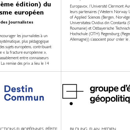
7ème édition) du
Europavox, l’Université Clermont Au
isme européen
leurs partenaires (Western Norway U
of Applied Sciences (Bergen, Norvège
 des Journalistes
Universitatea Ovidius din Constanta (
Roumanie) et Ostbayerische Technisch
Hochschule (OTH) Regensburg (Rege
ncourager les journalistes à un
Allemagne)) s’associent pour créer le .
 systématique, plus pédagogique
 des sujets européens, contribuant
re « la fracture européenne »,
nlassablement entre connaisseurs
 La remise des prix a lieu le 14
ECTIONS EUROPÉENNES, PÉPITE
BILDUNG, ELAN, MEDIEN