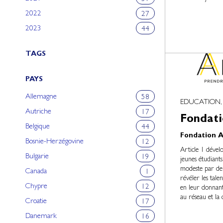
2022
27
2023
44
TAGS
PAYS
Allemagne
58
EDUCATION,
Autriche
17
Fondati
Belgique
44
Fondation Ar
Bosnie-Herzégovine
12
Article 1 dével
Bulgarie
19
jeunes étudiants
modeste par de j
Canada
1
révéler les tale
Chypre
12
en leur donnant 
au réseau et la 
Croatie
17
Danemark
16