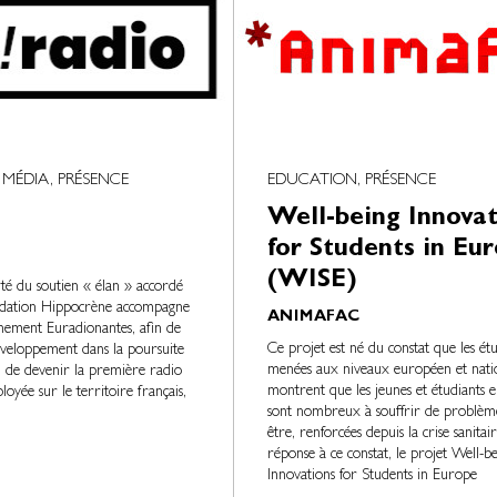
MÉDIA, PRÉSENCE
EDUCATION, PRÉSENCE
Well-being Innovat
for Students in Eu
(WISE)
ité du soutien « élan » accordé
ndation Hippocrène accompagne
ANIMAFAC
nement Euradionantes, afin de
Ce projet est né du constat que les ét
éveloppement dans la poursuite
menées aux niveaux européen et nati
 de devenir la première radio
montrent que les jeunes et étudiants 
oyée sur le territoire français,
sont nombreux à souffrir de problèm
être, renforcées depuis la crise sanitai
réponse à ce constat, le projet Well-b
Innovations for Students in Europe