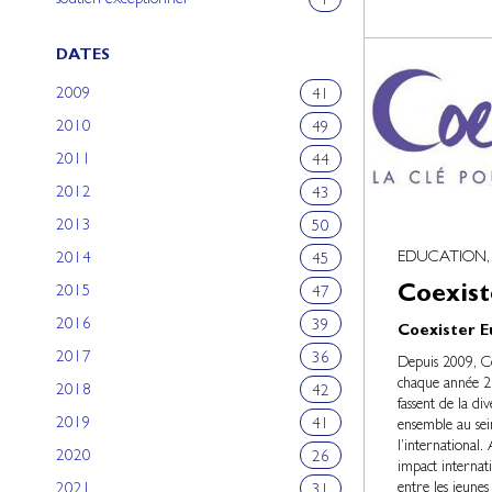
soutien exceptionnel
1
DATES
2009
41
2010
49
2011
44
2012
43
2013
50
EDUCATION,
2014
45
Coexist
2015
47
2016
39
Coexister 
2017
36
Depuis 2009, C
chaque année 2 
2018
42
fassent de la di
2019
41
ensemble au sein
l’international.
2020
26
impact internati
entre les jeunes
2021
31