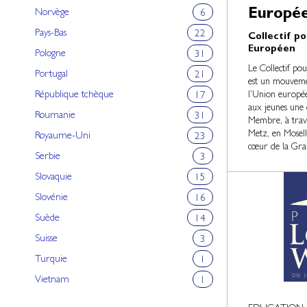
Europé
Norvège
6
Pays-Bas
22
Collectif po
Européen
Pologne
31
Le Collectif po
Portugal
21
est un mouveme
République tchèque
l’Union europée
17
aux jeunes une 
Roumanie
31
Membre, à traver
Metz, en Mosel
Royaume-Uni
23
cœur de la Gra
Serbie
3
Slovaquie
15
Slovénie
16
Suède
14
Suisse
3
Turquie
1
Vietnam
1