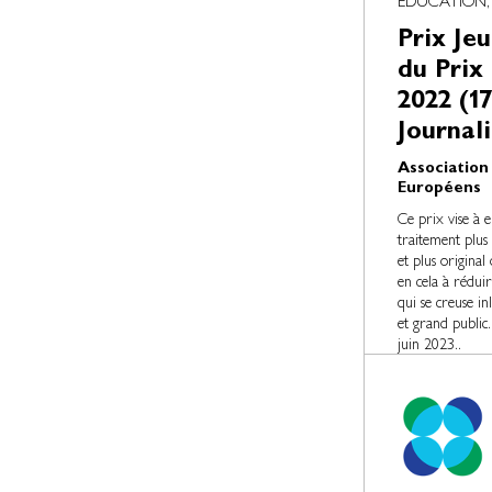
EDUCATION,
Prix Jeu
du Prix
2022 (1
Journal
Association
Européens
Ce prix vise à e
traitement plus
et plus original
en cela à rédui
qui se creuse i
et grand public.
juin 2023..