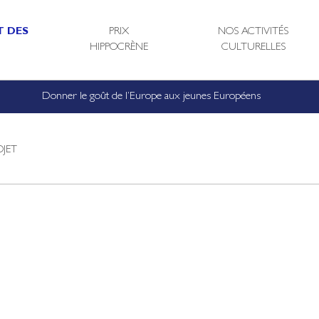
 DES
PRIX
NOS ACTIVITÉS
HIPPOCRÈNE
CULTURELLES
Donner le goût de l’Europe aux jeunes Européens
JET