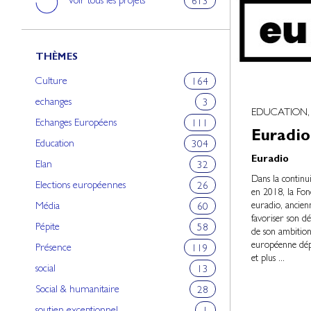
Voir tous les projets
613
THÈMES
Culture
164
echanges
3
EDUCATION, 
Echanges Européens
111
Euradio
Education
304
Euradio
Elan
32
Dans la continu
Elections européennes
26
en 2018, la Fo
euradio, ancien
Média
60
favoriser son d
Pépite
58
de son ambition
européenne dépl
Présence
119
et plus ...
social
13
Social & humanitaire
28