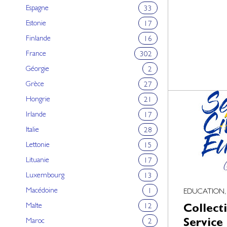
Espagne
33
Estonie
17
Finlande
16
France
302
Géorgie
2
Grèce
27
Hongrie
21
Irlande
17
Italie
28
Lettonie
15
Lituanie
17
Luxembourg
13
Macédoine
1
EDUCATION,
Malte
12
Collect
Maroc
Service
2