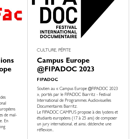
CULTURE, PÉPITE
ions
Campus Europe
rope
@FIPADOC 2023
FIPADOC
Soutien au « Campus Europe @FIPADOC 2023
», portés par le FIPADOC Biarritz - Festival
udes
International de Programmes Audiovisuelles
onal
Documentaires Biarritz.
européens
Le FIPADOC CAMPUS propose à des lycéens et
es de mal-
étudiants européens (17 à 25 ans) de composer
re. En
un jury international, et ainsi, déclenche une
eing
réflexion..