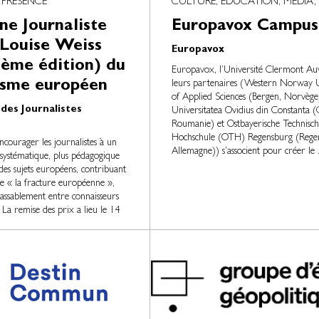
 PRÉSENCE
CULTURE, EDUCATION, MÉDIA,
ne Journaliste
Europavox Campus
 Louise Weiss
Europavox
7ème édition) du
Europavox, l’Université Clermont Au
isme européen
leurs partenaires (Western Norway U
of Applied Sciences (Bergen, Norvège
 des Journalistes
Universitatea Ovidius din Constanta (
Roumanie) et Ostbayerische Technisch
Hochschule (OTH) Regensburg (Rege
ncourager les journalistes à un
Allemagne)) s’associent pour créer le .
 systématique, plus pédagogique
 des sujets européens, contribuant
re « la fracture européenne »,
nlassablement entre connaisseurs
 La remise des prix a lieu le 14